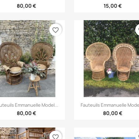
80,00 €
15,00 €
favorite_border
fa
Aperçu rapide
Aperçu rapide


uteuils Emmanuelle Model...
Fauteuils Emmanuelle Model
80,00 €
80,00 €
favorite_border
fa