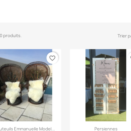
 10 produits.
Trier p
favorite_border
fa
Aperçu rapide
Aperçu rapide


uteuils Emmanuelle Model...
Persiennes