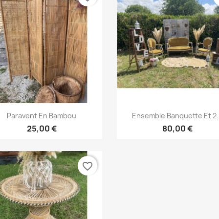
Aperçu rapide
Aperçu rapide


Paravent En Bambou
Ensemble Banquette Et 2.
25,00 €
80,00 €
favorite_border