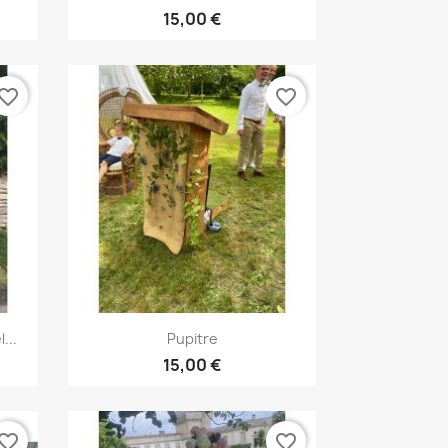
15,00 €
vorite_border
favorite_border
Aperçu rapide

...
Pupitre
15,00 €
vorite_border
favorite_border