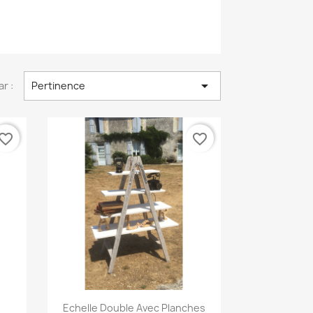

ar :
Pertinence
vorite_border
favorite_border
Aperçu rapide

Echelle Double Avec Planches