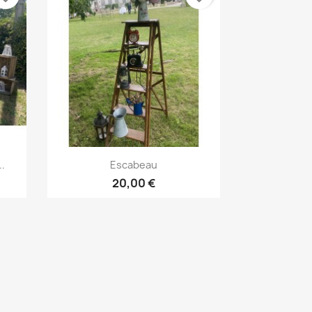
Aperçu rapide

..
Escabeau
20,00 €