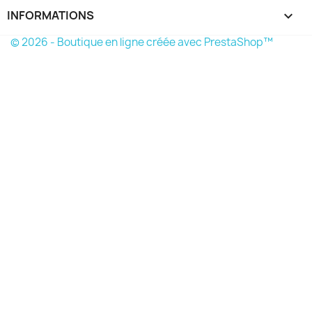
INFORMATIONS
keyboard_arrow_down
© 2026 - Boutique en ligne créée avec PrestaShop™