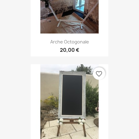
Arche Octogonale
20,00 €
favorite_border