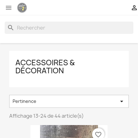


search
ACCESSOIRES &
DÉCORATION

Pertinence
Affichage 13-24 de 44 article(s)
favorite_border