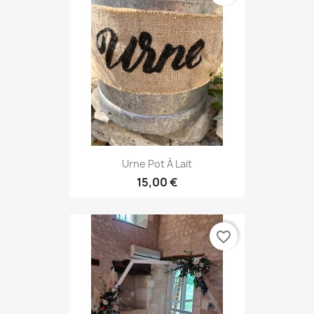
Urne Pot À Lait
15,00 €
favorite_border